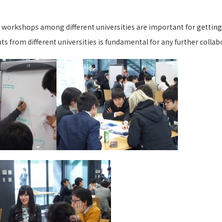
ary workshops among different universities are important for getti
 from different universities is fundamental for any further collabo