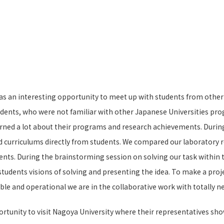
 an interesting opportunity to meet up with students from other Un
dents, who were not familiar with other Japanese Universities pro
learned a lot about their programs and research achievements. Dur
d curriculums directly from students. We compared our laboratory r
ments. During the brainstorming session on solving our task withi
students visions of solving and presenting the idea. To make a proj
exible and operational we are in the collaborative work with totally 
tunity to visit Nagoya University where their representatives showe