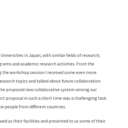
iversities in Japan, with similar fields of research;
grams and academic research activities. From the
ing the workshop session I received some even more
esearch topics and talked about future collaboration
n the proposed new collaborative system among our
ect proposal in such a short time was a challenging task
new people from different countries.
d us their facilities and presented to us some of their