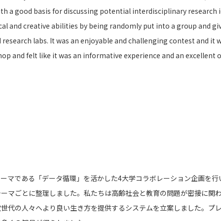
ith a good basis for discussing potential interdisciplinary researc
al and creative abilities by being randomly put into a group and gi
 research labs. It was an enjoyable and challenging contest and it 
shop and felt like it was an informative experience and an excellen
ーマである「データ循環」を活かした4大学コラボレーション企画を行
テーマごとに整理しました。私たちは高齢社会と教育の問題が密接に関
次世代の人々へより良い生き方を提供するシステムを立案しました。プ