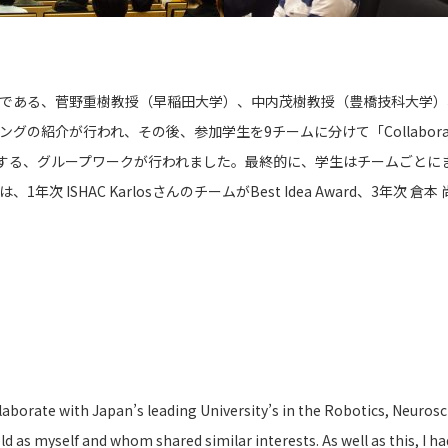
ーである、菅野重樹教授（早稲田大学）、中内茂樹教授（豊橋技科大学）
、その後、参加学生を9チームに分けて「Collaboration with the G
ity」をテーマに議論する、グループワークが行われました。最終的に、学生はチームごと
1年次 ISHAC KarlosさんのチームがBest Idea Award、3年次 倉
borate with Japan’s leading University’s in the Robotics, Neurosci
ld as myself and whom shared similar interests. As well as this, I 