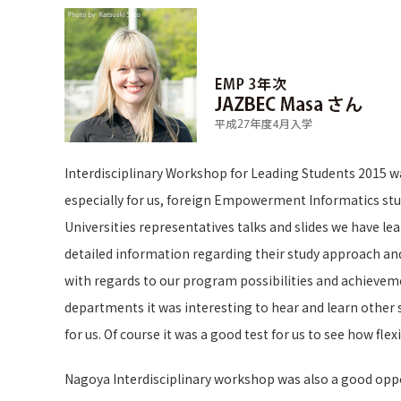
Interdisciplinary Workshop for Leading Students 2015 was
especially for us, foreign Empowerment Informatics stu
Universities representatives talks and slides we have 
detailed information regarding their study approach an
with regards to our program possibilities and achieve
departments it was interesting to hear and learn other 
for us. Of course it was a good test for us to see how fl
Nagoya Interdisciplinary workshop was also a good oppor