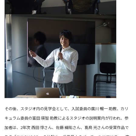
その後、スタジオ内の見学会として、入試委員の廣川 暢一 助教、カリ
キュラム委員の富田 瑛智 助教によるスタジオの説明案内が行われ、参
加者は、2年次 西田 惇さん、佐藤 綱祐さん、髙鳥 光さんの受賞作品で