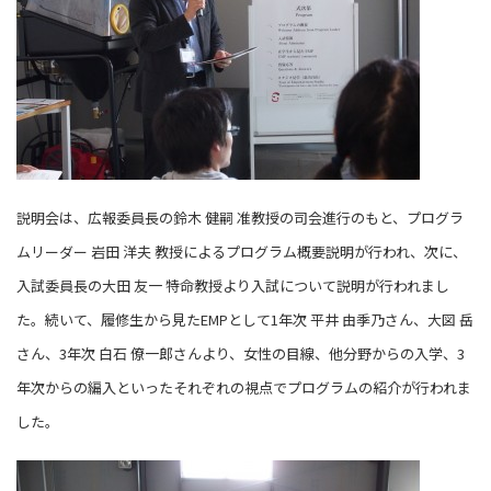
説明会は、広報委員長の鈴木 健嗣 准教授の司会進行のもと、プログラ
ムリーダー 岩田 洋夫 教授によるプログラム概要説明が行われ、次に、
入試委員長の大田 友一 特命教授より入試について説明が行われまし
た。続いて、履修生から見たEMPとして1年次 平井 由季乃さん、大図 岳
さん、3年次 白石 僚一郎さんより、女性の目線、他分野からの入学、3
年次からの編入といったそれぞれの視点でプログラムの紹介が行われま
した。