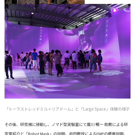
「トーラストレッドミル＋リアドーム」と「Large Space」体験の様子
その後、研究棟に移動し、ノマド型実験室にて廣川 暢一 助教による研
究室紹介と「Robot Mask」の説明、岩田教授によるEMPの概要説明、