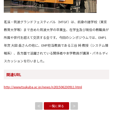
茗渓・筑波グランドフェスティバル（MTGF）は、前身の諸学校（東京
教育大学等）まで含めた筑波大学の卒業生、在学生及び現役の教職員が
所属や世代を超えて交流する会です。今回のシンポジウムでは、EMP1
年次 大図 岳さんの他に、EMP担当教員である三谷 純 教授（システム情
報系）、各方面で活躍されている関係者や本学教員が講演・パネルディ
スカッションを行いました。
関連URL
http://www.tsukuba.ac.jp/news/n201506230911.html
≪
一覧に戻る
≫