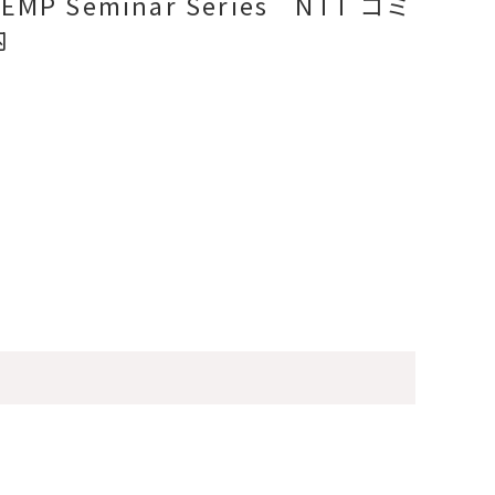
 EMP Seminar Series NTT コミ
内