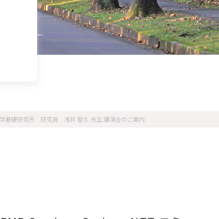
ミュニケーション科学基礎研究所 研究員 浅井 智久 先生 講演会のご案内