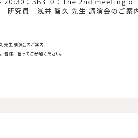
20:30：3B310：The 2nd meeting of
 研究員 浅井 智久 先生 講演会のご案
久 先生 講演会のご案内
たします。皆様、奮ってご参加ください。