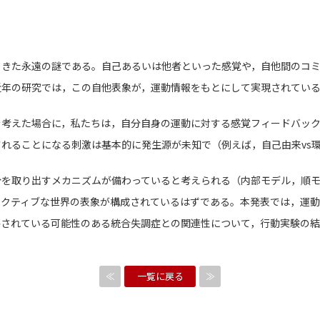
てきた永遠の謎である。自己あるいは他者といった感覚や，自他間のコ
近年の研究では，この自他表象が，運動情報をもとにして実現されてい
を考えた場合に，私たちは，自分自身の運動に対する感覚フィードバッ
れることになる刺激は基本的に発生源が未知で（例えば，自己由来vs
分を取り出すメカニズムが備わっていると考えられる（内部モデル，順
ラクティブな世界の表象が構成されているはずである。本発表では，運
害されている可能性のある統合失調症との関連性について，行動実験の
≪
一覧に戻る
≫