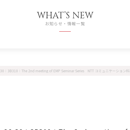
WHAT’S NEW
お知らせ・情報一覧
20:30：3B310：The 2nd meeting of EMP Seminar Series NTT コ