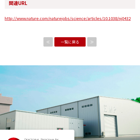
関連URL
http://www.nature.com/naturejobs/science/articles/10.1038/nj0432
≪
一覧に戻る
≫