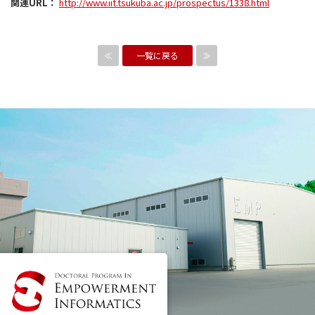
関連URL：
http://www.iit.tsukuba.ac.jp/prospectus/1338.html
≪
一覧に戻る
≫