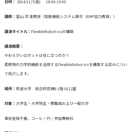
日時：
2014/11/7(金) 18:30-19:30
講師：
望山 洋 准教授（知能機能システム専攻（EMP協力教員））
講演タイトル：
FlexibleRobot-icsの構築
講演概要：
やわらかいロボットは役に立つのか？
柔軟物の力学的機能を活用するFlexibleRobot-icsを構築する試みについ
て紹介します。
場所：
筑波大学 総合研究棟B 1階 0112室
対象：
大学生・大学院生・教職員および一般の方
事前登録不要、コーヒー代・参加費無料