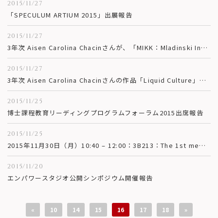
2015/11/27
「SPECULUM ARTIUM 2015」出展報告
2015/11/27
3年次 Aisen Carolina Chacinさんが、「MIKK：Mladinski Informativni in Kulturni Klub Murska Sobota」にて招待講演を行いました。
2015/11/27
3年次 Aisen Carolina Chacinさんの作品「Liquid Culture」が、「mfru KIBLIX 2015」にて招待展示されました。
2015/11/25
博士課程教育リーディングプログラムフォーラム2015出席報告
2015/11/25
2015年11月30日（月）10:40 – 12:00：3B213：The 1st meeting of EMP Colloquium Series National Chiayi University Dr. Yueh-Chun Huang, Dr. Cheng Cheng Yang講演会のご案内
2015/11/20
エンパワースタジオ公開シンポジウム開催報告
«
10
14
15
16
17
18
»