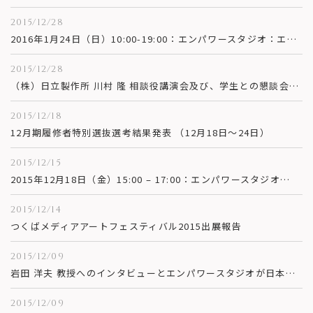
2015/12/28
2016年1月24日（日）10:00-19:00：エンパワースタジオ：エンパワーメント情報学プログラム(EMP)主催「BIRD SONG DIAMOND Japan 2016〜鳥の歌のきらめき〜」開催のお知らせ
2015/12/28
（株）日立製作所 川村 隆 相談役講演会及び、学生との懇談会が開催されました。
2015/12/18
12月期履修者特別選抜選考結果発表 （12月18日～24日）
2015/12/15
2015年12月18日（金）15:00 – 17:00：エンパワースタジオ：The 9th meeting of EMP Seminar Series The University of California Los Angeles Erkki Hutamo 教授講演会のご案内
2015/12/14
つくばメディアアートフェスティバル2015出展報告
2015/12/09
岩田 洋夫 教授へのインタビューとエンパワースタジオが日本テレビ「SENSORS」で紹介されました。
2015/12/09