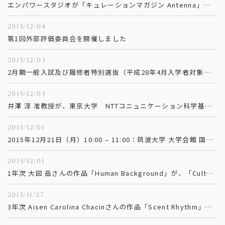
エンパワースタジオが「キュレーションマガジン Antenna」で紹介されました。
2015/12/04
第1回外部評価委員会を開催しました
2015/12/03
2月期一般入試及び履修者特別選抜（平成28年4月入学者対象）募集要項を掲載しました。
2015/12/03
井澤 淳 准教授が、東京大学 NTTコニュニケーション科学基礎研究所 ATR脳情報通信総合研究所との共同で統合失調症の工学的モデルを提案。Neuroscience Research へ総説論文が採択され、オンラインバージョンへ掲載されました。
2015/12/01
2015年12月21日（月）10:00 – 11:00：筑波大学 大学会館 国際会議室：（株）日立製作所 川村 隆 相談役講演会開催のお知らせ
2015/12/01
1年次 大図 岳さんの作品「Human Background」が、「Cultural Institution Delavski dom Trbovlje at Nova Galerija」にて招待展示されました。
2015/11/27
3年次 Aisen Carolina Chacinさんの作品「Scent Rhythm」が、「Culture Interface: Numerique et Science Fiction」にて招待展示されました。