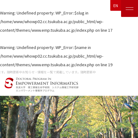
EN
Warning
: Undefined property: WP_Error::$slug in
/home/www/whowp02.cc.tsukuba.ac.jp/public_html/wp-
content/themes/www.emp.tsukuba.ac.jp/index.php
on line
17
Warning
: Undefined property: WP_Error::$name in
/home/www/whowp02.cc.tsukuba.ac.jp/public_html/wp-
content/themes/www.emp.tsukuba.ac.jp/index.php
on line
19
す。随時更新中
お知らせ・情報を一覧で掲載しています。随時更新中